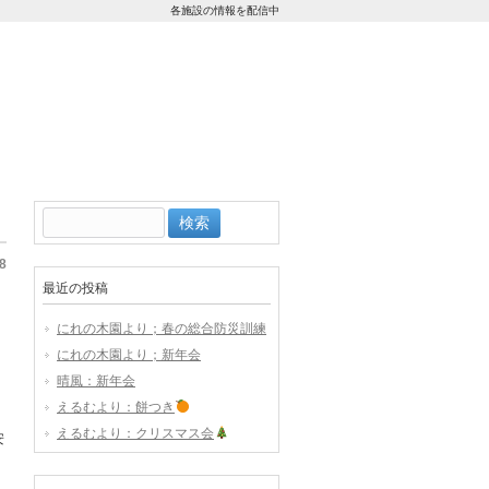
各施設の情報を配信中
検
索:
8
最近の投稿
にれの木園より；春の総合防災訓練
にれの木園より；新年会
晴風：新年会
えるむより：餅つき
えるむより：クリスマス会
安