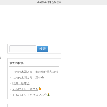
各施設の情報を配信中
検
索:
7
最近の投稿
にれの木園より；春の総合防災訓練
にれの木園より；新年会
晴風：新年会
えるむより：餅つき
えるむより：クリスマス会