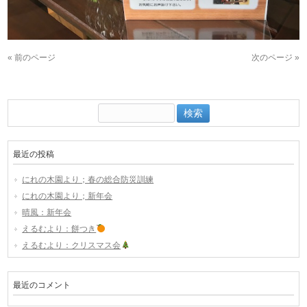
« 前のページ
次のページ »
検
索:
最近の投稿
にれの木園より；春の総合防災訓練
にれの木園より；新年会
晴風：新年会
えるむより：餅つき
えるむより：クリスマス会
最近のコメント