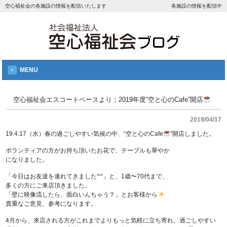
空心福祉会の各施設の情報を配信いたします
各施設の情報を配信中
MENU
空心福祉会エスコートベースより；2019年度“空と心のCafe”開店
2019/04/17
19.4.17（水）春の過ごしやすい気候の中、“空と心のCafe
”開店しました。
ボランティアの方がお持ち頂いたお花で、テーブルも華やか
になりました。
「今日はお友達を連れてきました^^」と、1歳〜70代まで、
多くの方にご来店頂きました。
「壁に映像流したら、面白いんちゃう？」とお客様から
貴重なご意見、参考になります。
4月から、来店される方がこれまでよりもっと気軽に立ち寄れ、過ごしやすい