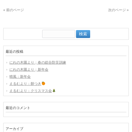
« 前のページ
次のページ »
検
索:
最近の投稿
にれの木園より；春の総合防災訓練
にれの木園より；新年会
晴風：新年会
えるむより：餅つき
えるむより：クリスマス会
最近のコメント
アーカイブ