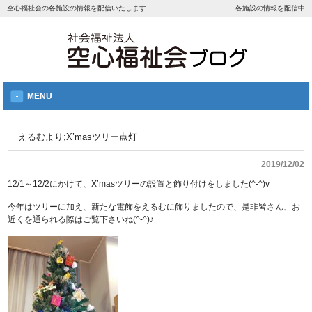
空心福祉会の各施設の情報を配信いたします
各施設の情報を配信中
MENU
えるむより;X’masツリー点灯
2019/12/02
12/1～12/2にかけて、X’masツリーの設置と飾り付けをしました(^-^)v
今年はツリーに加え、新たな電飾をえるむに飾りましたので、是非皆さん、お
近くを通られる際はご覧下さいね(^-^)♪