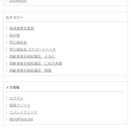
2016年6月
カテゴリー
地域連携支援部
未分類
空心福祉会
空心福祉会 エスコートベース
高齢者複合福祉施設 えるむ
高齢者複合福祉施設 にれの木園
高齢者複合福祉施設 晴風
メタ情報
ログイン
投稿フィード
コメントフィード
WordPress.org