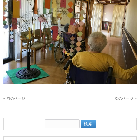
« 前のページ
次のページ »
検
索: