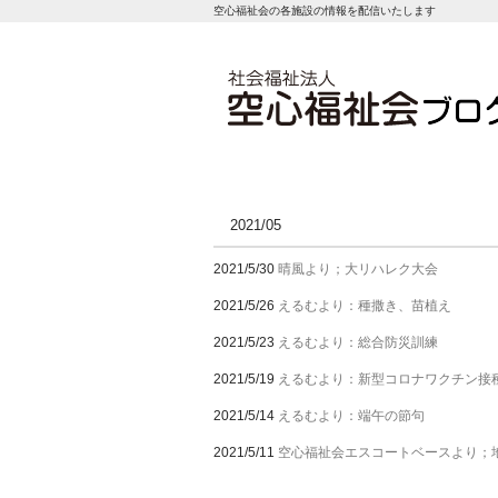
空心福祉会の各施設の情報を配信いたします
2021/05
2021/5/30
晴風より；大リハレク大会
2021/5/26
えるむより：種撒き、苗植え
2021/5/23
えるむより：総合防災訓練
2021/5/19
えるむより：新型コロナワクチン接
2021/5/14
えるむより：端午の節句
2021/5/11
空心福祉会エスコートベースより；