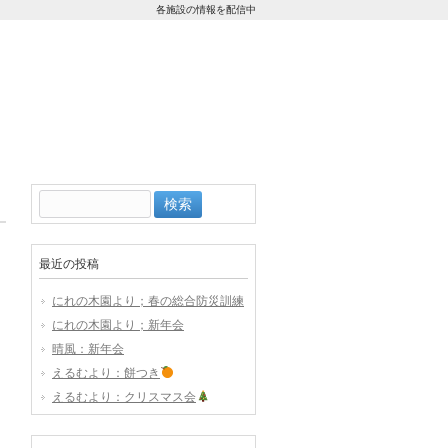
各施設の情報を配信中
検
索:
最近の投稿
にれの木園より；春の総合防災訓練
にれの木園より；新年会
晴風：新年会
えるむより：餅つき
えるむより：クリスマス会